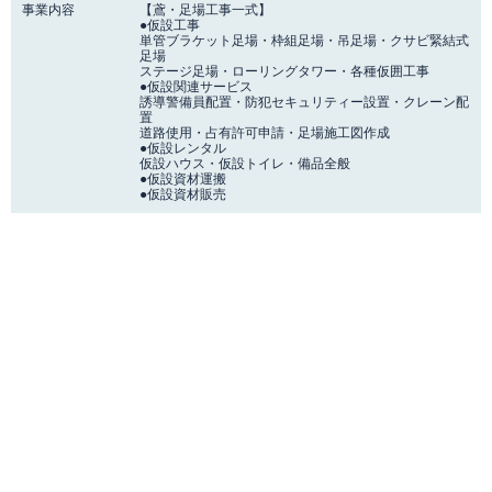
事業内容
【鳶・足場工事一式】
●仮設工事
単管ブラケット足場・枠組足場・吊足場・クサビ緊結式
足場
ステージ足場・ローリングタワー・各種仮囲工事
●仮設関連サービス
誘導警備員配置・防犯セキュリティー設置・クレーン配
置
道路使用・占有許可申請・足場施工図作成
●仮設レンタル
仮設ハウス・仮設トイレ・備品全般
●仮設資材運搬
●仮設資材販売