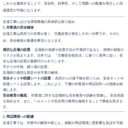
これらを徹底することで、安全性、効率性、そして周囲への配慮を両立した現
場運営が可能になります。
足場工事における環境整備の具体的な取り組み
1. 作業員の安全確保
足場工事は高所での作業が多く、労働災害が発生しやすい分野です。そのた
め、安全確保が最優先事項となります。
適切な足場の設置
： 足場材の強度や設置方法が不適切であると、倒壊や崩落の
リスクが高まります。日本では、「労働安全衛生法」に基づく基準に従い、安
全な足場の設置が義務付けられています。
手すりや中桟、踊り場の設置。
足場材の適切な固定や水平度の確保。
安全ネットや防護シートの設置
： 高所からの落下物を防ぐため、安全ネットや
防護シートを設置します。これにより、下層の作業員や周辺住民への危険を軽
減します。
安全教育の徹底
： 作業員に対する定期的な安全教育や訓練を実施し、安全意識
を高めます。また、ヘルメットや安全帯の着用を徹底することで事故を防ぎま
す。
2. 周辺環境への配慮
足場工事では、作業中の騒音や粉じん、振動が周辺環境に悪影響を及ぼす可能