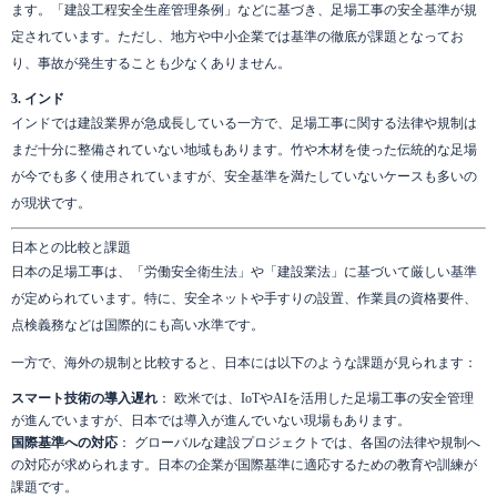
ます。「建設工程安全生産管理条例」などに基づき、足場工事の安全基準が規
定されています。ただし、地方や中小企業では基準の徹底が課題となってお
り、事故が発生することも少なくありません。
3. インド
インドでは建設業界が急成長している一方で、足場工事に関する法律や規制は
まだ十分に整備されていない地域もあります。竹や木材を使った伝統的な足場
が今でも多く使用されていますが、安全基準を満たしていないケースも多いの
が現状です。
日本との比較と課題
日本の足場工事は、「労働安全衛生法」や「建設業法」に基づいて厳しい基準
が定められています。特に、安全ネットや手すりの設置、作業員の資格要件、
点検義務などは国際的にも高い水準です。
一方で、海外の規制と比較すると、日本には以下のような課題が見られます：
スマート技術の導入遅れ
： 欧米では、IoTやAIを活用した足場工事の安全管理
が進んでいますが、日本では導入が進んでいない現場もあります。
国際基準への対応
： グローバルな建設プロジェクトでは、各国の法律や規制へ
の対応が求められます。日本の企業が国際基準に適応するための教育や訓練が
課題です。