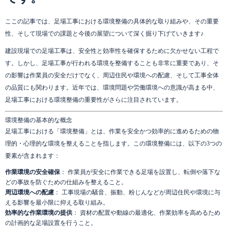
ここの記事では、足場工事における環境整備の具体的な取り組みや、その重要
性、そして現場での課題と今後の展望について深く掘り下げていきます♪
建設現場での足場工事は、安全性と効率性を確保するために欠かせない工程で
す。しかし、足場工事が行われる環境を整備することも非常に重要であり、そ
の影響は作業員の安全だけでなく、周辺住民や環境への配慮、そして工事全体
の品質にも関わります。近年では、環境問題や労働環境への意識が高まる中、
足場工事における環境整備の重要性がさらに注目されています。
環境整備の基本的な概念
足場工事における「環境整備」とは、作業を安全かつ効率的に進めるための物
理的・心理的な環境を整えることを指します。この環境整備には、以下の3つの
要素が含まれます：
作業環境の安全確保
： 作業員が安全に作業できる足場を設置し、転倒や落下な
どの事故を防ぐための仕組みを整えること。
周辺環境への配慮
： 工事現場の騒音、振動、粉じんなどが周辺住民や環境に与
える影響を最小限に抑える取り組み。
効率的な作業環境の提供
： 資材の配置や動線の最適化、作業効率を高めるため
の計画的な足場設置を行うこと。