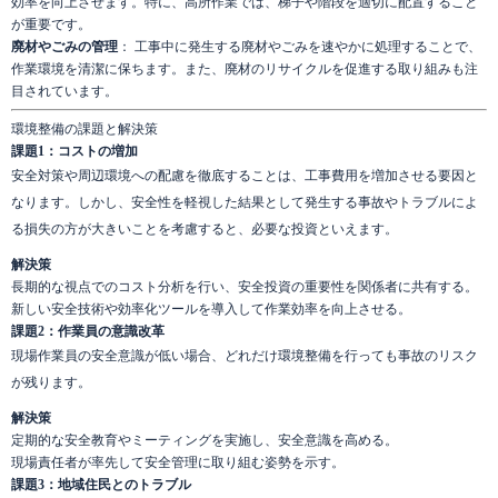
効率を向上させます。特に、高所作業では、梯子や階段を適切に配置すること
が重要です。
廃材やごみの管理
： 工事中に発生する廃材やごみを速やかに処理することで、
作業環境を清潔に保ちます。また、廃材のリサイクルを促進する取り組みも注
目されています。
環境整備の課題と解決策
課題1：コストの増加
安全対策や周辺環境への配慮を徹底することは、工事費用を増加させる要因と
なります。しかし、安全性を軽視した結果として発生する事故やトラブルによ
る損失の方が大きいことを考慮すると、必要な投資といえます。
解決策
長期的な視点でのコスト分析を行い、安全投資の重要性を関係者に共有する。
新しい安全技術や効率化ツールを導入して作業効率を向上させる。
課題2：作業員の意識改革
現場作業員の安全意識が低い場合、どれだけ環境整備を行っても事故のリスク
が残ります。
解決策
定期的な安全教育やミーティングを実施し、安全意識を高める。
現場責任者が率先して安全管理に取り組む姿勢を示す。
課題3：地域住民とのトラブル