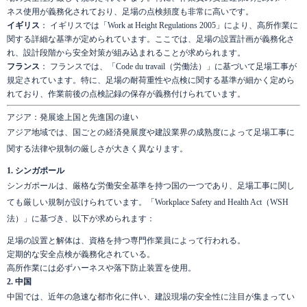
ネス使用が義務化されており、足場の点検頻度も非常に高いです。
イギリス
： イギリスでは「Work at Height Regulations 2005」により、高所作業に
関する詳細な基準が定められています。ここでは、足場の設置計画が義務化さ
れ、設計段階から安全対策が組み込まれることが求められます。
フランス
： フランスでは、「Code du travail（労働法）」に基づいて足場工事が
規定されています。特に、足場の耐荷重性や点検に関する基準が細かく定めら
れており、作業前後の点検記録の保存が義務付けられています。
アジア：発展途上国と先進国の違い
アジア地域では、国ごとの経済発展度や建設業界の成熟度によって足場工事に
関する法律や規制の厳しさが大きく異なります。
1. シンガポール
シンガポールは、厳格な労働安全基準を持つ国の一つであり、足場工事に関し
ても厳しい規制が設けられています。「Workplace Safety and Health Act（WSH
法）」に基づき、以下が求められます：
足場の設置と解体は、資格を持つ専門作業員によって行われる。
定期的な安全点検が義務化されている。
高所作業には必ずハーネスや落下防止装置を使用。
2. 中国
中国では、近年の急速な都市化に伴い、建設現場の安全性に注目が集まってい