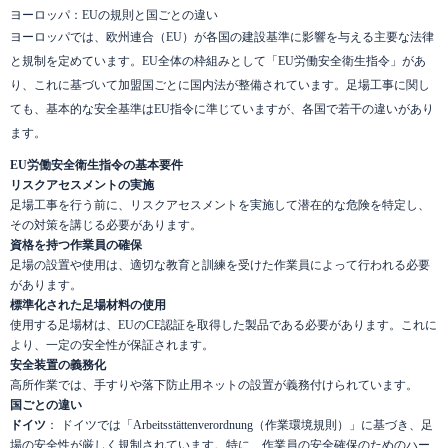
ヨーロッパ：EUの規則と国ごとの違い
ヨーロッパでは、欧州連合（EU）が各国の建設基準に影響を与える主要な法律
と規制を定めています。EU全体の枠組みとして「EU労働安全衛生指令」があ
り、これに基づいて加盟国ごとに国内法が整備されています。足場工事に関し
ても、基本的な安全基準はEU指令に準じていますが、各国で若干の違いがあり
ます。
EU労働安全衛生指令の基本要件
リスクアセスメントの実施
足場工事を行う前に、リスクアセスメントを実施して潜在的な危険を特定し、
その対策を講じる必要があります。
資格を持つ作業員の確保
足場の設置や使用は、適切な教育と訓練を受けた作業員によって行われる必要
があります。
標準化された足場材料の使用
使用する足場材は、EUのCE認証を取得した製品である必要があります。これに
より、一定の安全性が保証されます。
安全装置の義務化
高所作業では、手すりや落下防止用ネットの設置が義務付けられています。
国ごとの違い
ドイツ
： ドイツでは「Arbeitsstättenverordnung（作業環境規則）」に基づき、足
場の安全性が厳しく規制されています。特に、作業員の安全確保のためのハー