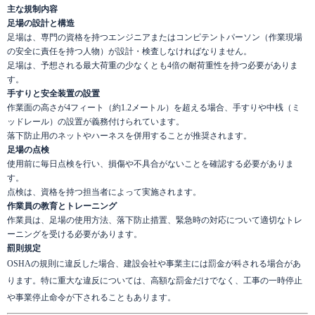
主な規制内容
足場の設計と構造
足場は、専門の資格を持つエンジニアまたはコンピテントパーソン（作業現場
の安全に責任を持つ人物）が設計・検査しなければなりません。
足場は、予想される最大荷重の少なくとも4倍の耐荷重性を持つ必要がありま
す。
手すりと安全装置の設置
作業面の高さが4フィート（約1.2メートル）を超える場合、手すりや中桟（ミ
ッドレール）の設置が義務付けられています。
落下防止用のネットやハーネスを併用することが推奨されます。
足場の点検
使用前に毎日点検を行い、損傷や不具合がないことを確認する必要がありま
す。
点検は、資格を持つ担当者によって実施されます。
作業員の教育とトレーニング
作業員は、足場の使用方法、落下防止措置、緊急時の対応について適切なトレ
ーニングを受ける必要があります。
罰則規定
OSHAの規則に違反した場合、建設会社や事業主には罰金が科される場合があ
ります。特に重大な違反については、高額な罰金だけでなく、工事の一時停止
や事業停止命令が下されることもあります。