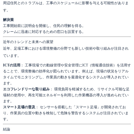
周辺住民とのトラブルは、工事のスケジュールに影響を与える可能性がありま
す。
解決策
工事開始前に説明会を開催し、住民の理解を得る。
クレームに迅速に対応するための窓口を設置する。
近年のトレンドと未来への展望
近年、足場工事における環境整備の分野でも新しい技術や取り組みが注目され
ています。
ICTの活用
： 工事現場での動線管理や安全管理にICT（情報通信技術）を活用す
ることで、環境整備の効率化が図られています。例えば、現場の状況をリアル
タイムでモニタリングし、作業員の動きを最適化するシステムが導入されてい
ます。
エコフレンドリーな取り組み
： 環境負荷を軽減するため、リサイクル可能な足
場材の使用や、再生可能エネルギーを利用した作業機器の導入が進められてい
ます。
スマート足場の普及
： センサーを搭載した「スマート足場」が開発されてお
り、作業員の位置や動きを検知して危険を警告するシステムが注目されていま
す。
結論