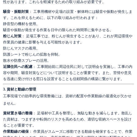
性があります。これらを軽減するための取り組みが必要です。
騒音・振動対策
： 工事用機材や足場の設置・解体時には騒音や振動が発生しま
す。これを抑えるために、以下の取り組みが行われます：
静音型の機材を使用。
騒音や振動が発生する作業を日中の限られた時間帯に集中させる。
粉じん対策
： 足場工事では、粉じんが発生することがあり、これが周辺環境や
作業員の健康に影響を与える可能性があります。
防じんマスクの着用。
防護シートで粉じんの拡散を抑制。
散水や防塵スプレーの活用。
近隣住民への配慮
： 工事開始前に周辺住民に対して説明会を実施し、工事の内
容や期間、騒音対策などについて説明することが重要です。また、苦情や意見
を迅速に受け付ける窓口を設置することも信頼関係の構築に繋がります。
3. 資材と動線の管理
工事現場での効率的な環境整備には、資材の配置や作業動線の最適化が欠かせ
ません。
資材置き場の整備
： 足場材や工具を整理し、無駄な動きを減らします。散乱し
た資材は、つまずきや転倒のリスクを高めるため、適切な収納スペースを設け
ることが重要です。
作業動線の確保
： 作業員がスムーズに移動できる動線を確保することで、作業