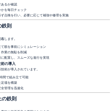
であるか確認
いかを毎日チェック
必ず点検を行い、必要に応じて補強や修理を実施
の鉄則
左右
します。
立て順を事前にシミュレーション
、作業の無駄を削減
所に配置し、スムーズな進行を実現
技術の導入
新技術が導入されています。
短時間で組み立て可能
な足場を構築
安全管理を迅速化
上の鉄則