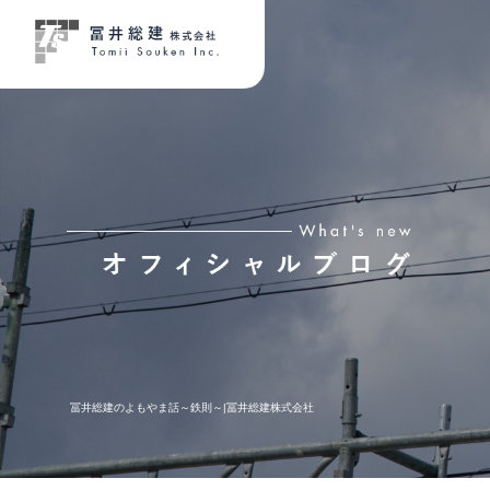
冨井総建のよもやま話～鉄則～|冨井総建株式会社