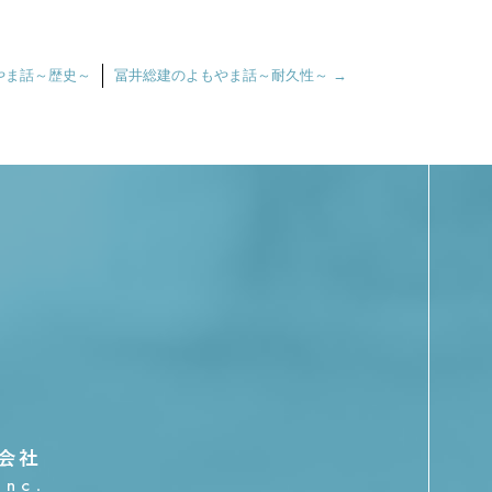
やま話～歴史～
冨井総建のよもやま話～耐久性～
→