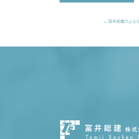
←
冨井総建のよも