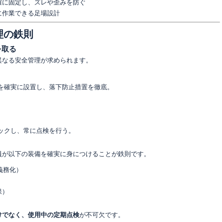
確に固定し、ズレや歪みを防ぐ
に作業できる足場設計
理の鉄則
を取る
異なる安全管理が求められます。
を確実に設置し、落下防止措置を徹底。
ックし、常に点検を行う。
員が以下の装備を確実に身につけることが鉄則です。
り義務化）
）
保）
けでなく、使用中の定期点検
が不可欠です。