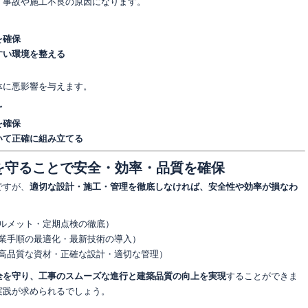
、事故や施工不良の原因になります。
を確保
すい環境を整える
体に悪影響を与えます。
ぐ
を確保
いて正確に組み立てる
則を守ることで安全・効率・品質を確保
ですが、
適切な設計・施工・管理を徹底しなければ、安全性や効率が損なわ
ルメット・定期点検の徹底）
業手順の最適化・最新技術の導入）
高品質な資材・正確な設計・適切な管理）
全を守り、工事のスムーズな進行と建築品質の向上を実現
することができま
実践が求められるでしょう。