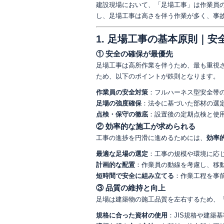
建設現場において、「足場工事」は作業員
し、足場工事は高さを伴う作業が多く、事
1. 足場工事の基本原則｜
① 安全の確保が最優先
足場工事は高所作業を伴うため、最も重視
ため、以下のポイントが鉄則となります。
作業員の安全対策
：フルハーネス型安全帯
足場の強度確保
：法令に基づいた部材の選
点検・保守の徹底
：設置後の定期点検と使
② 効率的な施工が求められる
工事の進捗を円滑に進めるためには、
効率
最適な足場の選定
：工事の規模や環境に応
計画的な配置
：作業員の動線を考慮し、移
短時間で安全に組み立てる
：作業工程を事
③ 品質の維持と向上
足場は建築物の施工品質を左右するため、
規格に合った資材の使用
：JIS規格や建築