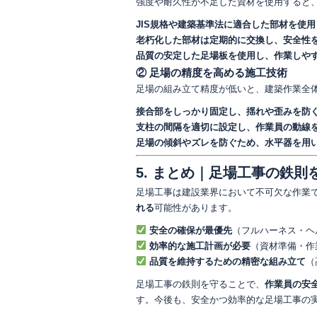
強度や耐久性が不足した資材を使用すると
JIS規格や建築基準法に適合した部材を使用
老朽化した部材は定期的に交換し、安全性
品質の安定した足場板を使用し、作業しや
② 足場の精度を高める施工技術
足場の組み立て精度が低いと、建築作業全
接合部をしっかり固定し、揺れや歪みを防
支柱の間隔を適切に設定し、作業員の動線
足場の傾斜やズレを防ぐため、水平器を用
5. まとめ｜足場工事の鉄
足場工事は建設業界において不可欠な作業
れる
可能性があります。
安全の確保が最優先
（フルハーネス・ヘ
効率的な施工計画が必要
（資材準備・作
品質を維持するための精密な組み立て
（
足場工事の鉄則を守ることで、
作業員の安
す。今後も、安全かつ効率的な足場工事の