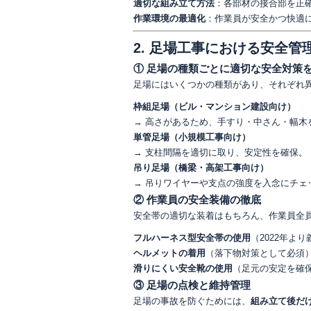
適切な組み立て方法
：各部材の接合部を正
作業環境の最適化
：作業員が安全かつ快適
2. 足場工事における安全管
① 足場の種類ごとに適切な安全対策
足場にはいくつかの種類があり、それぞれ
枠組足場（ビル・マンション建設向け）
→ 高さがあるため、手すり・中さん・幅木
単管足場（小規模工事向け）
→ 支柱間隔を適切に取り、安定性を確保。
吊り足場（橋梁・高架工事向け）
→ 吊りワイヤーや支点の強度を入念にチェ
② 作業員の安全装備の徹底
安全帯の適切な装着はもちろん、作業員全
フルハーネス型安全帯の使用
（2022年よ
ヘルメットの着用
（落下物対策として必須
滑りにくい安全靴の使用
（足元の安定を確
③ 足場の点検と維持管理
足場の事故を防ぐためには、
組み立て後だ