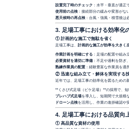
設置完了時のチェック
：水平・垂直が適正
使用前の点検
：接続部分の緩みや変形がな
悪天候時の再点検
：台風・強風・積雪後は
3. 足場工事における効率化
① 計画的な施工で無駄を省く
足場工事は、
計画的な施工が効率を大きく
作業計画を明確にする
：足場の配置や組み
必要資材を適切に準備
：不足や過剰を防ぎ
熟練作業員の配置
：経験豊富な作業員を適
② 迅速な組み立て・解体を実現する
近年では、足場工事の効率化を図るための
**くさび式足場（ビケ足場）**の採用で、
プレハブ式足場
を導入し、短期間で大規模
ドローン点検
を活用し、作業の進捗確認や
4. 足場工事における品質向
① 高品質な資材の使用