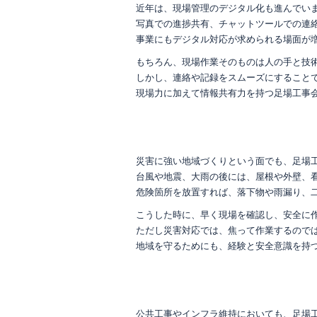
近年は、現場管理のデジタル化も進んでい
写真での進捗共有、チャットツールでの連
事業にもデジタル対応が求められる場面が
もちろん、現場作業そのものは人の手と技
しかし、連絡や記録をスムーズにすること
現場力に加えて情報共有力を持つ足場工事
災害に強い地域づくりという面でも、足場
台風や地震、大雨の後には、屋根や外壁、
危険箇所を放置すれば、落下物や雨漏り、
こうした時に、早く現場を確認し、安全に
ただし災害対応では、焦って作業するので
地域を守るためにも、経験と安全意識を持
公共工事やインフラ維持においても、足場