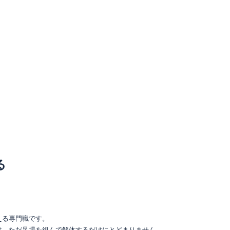
る
える専門職です。
は、ただ足場を組んで解体するだけにとどまりません。