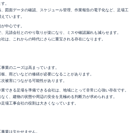
ます。
絡、図面データの確認、スケジュール管理、作業報告の電子化など、足場工
増えています。
術が中心です。
で、元請会社とのやり取りが楽になり、ミスや確認漏れも減らせます。
会社は、これからの時代にさらに重宝される存在になります。
工事業のニーズは高まっています。
看板、雨どいなどの修繕が必要になることがあります。
二次被害につながる可能性があります。
作業できる足場を準備できる会社は、地域にとって非常に心強い存在です。
はなく、建物の状態や周辺の安全を見極める判断力が求められます。
つ足場工事会社の役割は大きくなっています。
工事業は欠かせません。