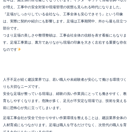
近年は、施主側の目も厳しくなっています。インターネットで情報を調べる方
が増え、工事中の安全対策や現場管理の状態も見られる時代になりました。
『足場がしっかりしている会社なら、工事全体も安心できそう』という印象
は、実際に契約や紹介にも影響します。足場は工事期間中、外から最も目立つ
部分です。
つまり足場の美しさや整理整頓は、工事会社全体の信頼を表す看板にもなりま
す。足場工事業は、裏方でありながら現場の印象を大きく左右する重要な存在
なのです
人手不足が続く建設業界では、若い職人や未経験者が安心して働ける環境づく
りも大切なニーズです。
安全な足場が整っている現場は、経験の浅い作業員にとっても働きやすく、教
育もしやすくなります。危険が多く、足元が不安定な現場では、技術を覚える
前に恐怖心が先に立ってしまいます。
足場工事会社が安全で分かりやすい作業環境を整えることは、建設業界全体の
人材育成にもつながります。足場は職人を守るだけでなく、次世代の職人を育