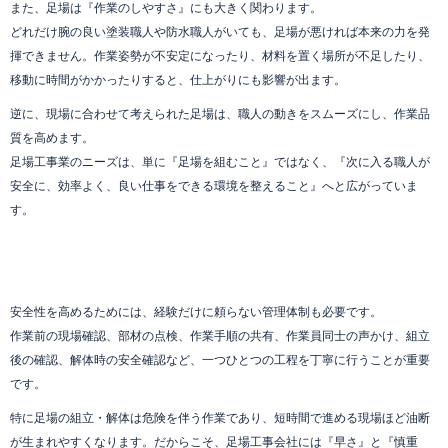
また、足場は『作業のしやすさ』にも大きく関わります。
どれだけ腕の良い塗装職人や防水職人がいても、足場が悪ければ本来の力を発
揮できません。作業姿勢が不安定になったり、材料を置く場所が不足したり、
移動に時間がかかったりすると、仕上がりにも影響が出ます。
逆に、現場に合わせて考えられた足場は、職人の動きをスムーズにし、作業品
質を高めます。
足場工事業のニーズは、単に『足場を組むこと』ではなく、『次に入る職人が
安全に、効率よく、良い仕事をできる環境を整えること』へと広がっていま
す。
安全性を高めるためには、経験だけに頼らない管理体制も必要です。
作業前の現場確認、部材の点検、作業手順の共有、作業員同士の声かけ、組立
後の確認、解体時の安全確認など、一つひとつの工程を丁寧に行うことが重要
です。
特に足場の組立・解体は危険を伴う作業であり、短時間で進める現場ほど油断
が生まれやすくなります。だからこそ、足場工事会社には『早さ』と『慎重