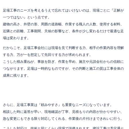
足場工事のニーズを考えるうえで忘れてはいけないのは、現場ごとに『正解が
一つではない』という点です。
建物の高さ、外壁の形、周囲の道路幅、作業する職人の人数、使用する材料、
近隣との距離、工事期間、天候の影響など、条件が少し変わるだけで最適な足
場は変わります。
だからこそ、足場工事会社には現場を見て判断する力、相手の作業内容を理解
する力、万が一を想定して先回りする力が求められます。
こうした積み重ねが、事故を防ぎ、作業を早め、施主や元請会社からの信頼に
つながります。足場は一時的なものですが、その判断と施工の質は工事全体の
成果に残ります。
さらに、足場工事業は『頼みやすさ』も重要なニーズになっています。
相談した時に返答が早い、現地確認が丁寧、見積もりの内容が分かりやすい、
急な変更にもできる限り対応してくれる、作業後の片付けまできれいに行う。
こうした対応は、技術と同じくらい現場で評価されます。建設工事は予定通り