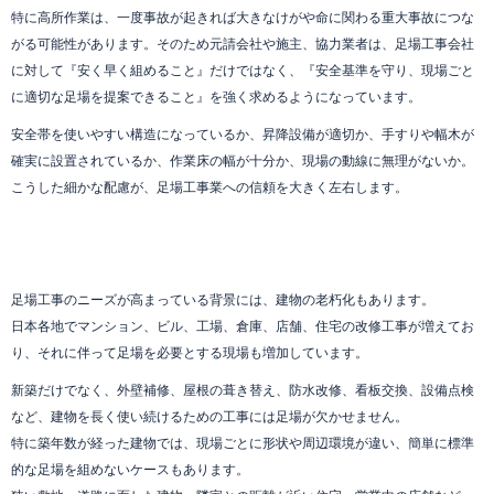
特に高所作業は、一度事故が起きれば大きなけがや命に関わる重大事故につな
がる可能性があります。そのため元請会社や施主、協力業者は、足場工事会社
に対して『安く早く組めること』だけではなく、『安全基準を守り、現場ごと
に適切な足場を提案できること』を強く求めるようになっています。
安全帯を使いやすい構造になっているか、昇降設備が適切か、手すりや幅木が
確実に設置されているか、作業床の幅が十分か、現場の動線に無理がないか。
こうした細かな配慮が、足場工事業への信頼を大きく左右します。
足場工事のニーズが高まっている背景には、建物の老朽化もあります。
日本各地でマンション、ビル、工場、倉庫、店舗、住宅の改修工事が増えてお
り、それに伴って足場を必要とする現場も増加しています。
新築だけでなく、外壁補修、屋根の葺き替え、防水改修、看板交換、設備点検
など、建物を長く使い続けるための工事には足場が欠かせません。
特に築年数が経った建物では、現場ごとに形状や周辺環境が違い、簡単に標準
的な足場を組めないケースもあります。